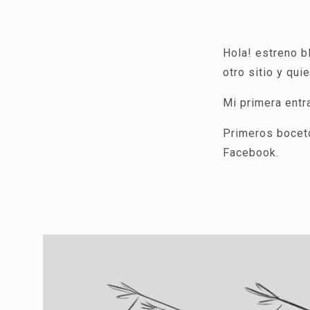
Hola! estreno b
otro sitio y qu
Mi primera entr
Primeros boceto
Facebook.