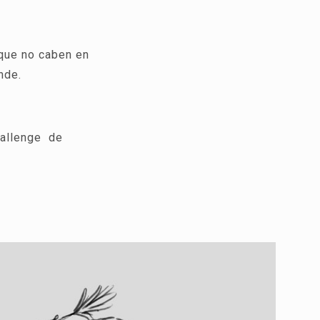
 que no caben en
ande.
hallenge de